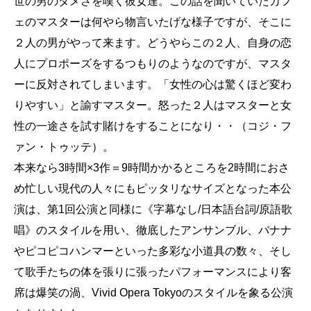
世の男のダメさを嘆く彼女達。この話を聞いていたカフ
ェのマスターは何やら物言いたげな様子ですが、そこに
２人の男がやって来ます。どうやらこの２人、自身の恋
人にプロポーズをするつもりのようなのですが、マスタ
ーに反対されてしまいます。「女性の心は驚くほど変わ
りやすい」と諭すマスター。怒った２人はマスターと女
性の一途さを試す賭けをすることになり・・（コジ・フ
ァン・トゥッテ）。
本来なら3時間×3作＝9時間かかるところを2時間におさ
め忙しい現代の人々にもピッタリなサイズとなった本公
演は、第1回公演と同様に《字幕なし/日本語台詞/原語歌
唱》のスタイルを用い、徹底したアンサンブル、バナナ
やピコピコハンマーといった多彩な小道具の数々、そし
て歌手たちの体を張りに張ったパフォーマンスにより客
席は爆笑の渦、Vivid Opera Tokyoのスタイルを象る公演