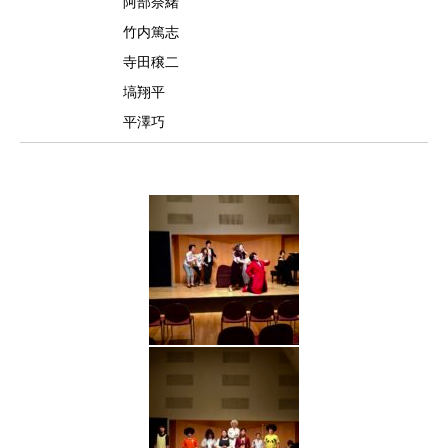
阿部奈緒
竹内篤志
寺田穣二
塙翔平
平澤巧